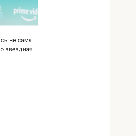
ась не сама
то звездная