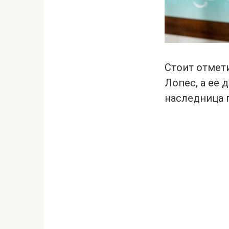
Стоит отмети
Лопес, а ее 
наследница п