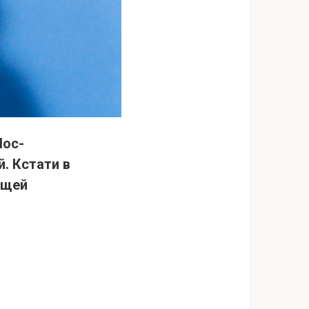
Лос-
. Кстати в
ущей