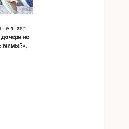
не знает,
й дочери не
ь мамы?»,