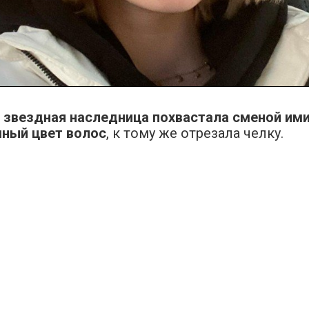
о
звездная наследница похвастала сменой им
мный цвет волос
, к тому же отрезала челку.