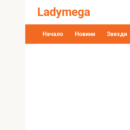
Skip
Ladymega
to
content
Начало
Новини
Звезди