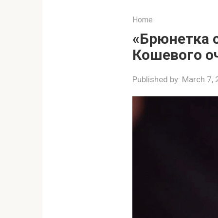
Home
«Брюнетка с
Кошевого о
Published by:
March 7,