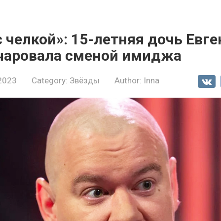
 челкой»: 15-летняя дочь Евге
чаровала сменой имиджа
 2023
Category:
Звёзды
Author:
Inna