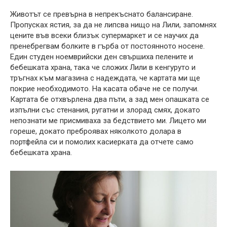
Животът се превърна в непрекъснато балансиране.
Пропусках ястия, за да не липсва нищо на Лили, запомнях
цените във всеки близък супермаркет и се научих да
пренебрегвам болките в гърба от постоянното носене.
Един студен ноемврийски ден свършиха пелените и
бебешката храна, така че сложих Лили в кенгуруто и
тръгнах към магазина с надеждата, че картата ми ще
покрие необходимото. На касата обаче не се получи.
Картата бе отхвърлена два пъти, а зад мен опашката се
изпълни със стенания, ругатни и злорад смях, докато
непознати ме присмиваха за бедствието ми. Лицето ми
гореше, докато преброявах няколкото долара в
портфейла си и помолих касиерката да отчете само
бебешката храна.