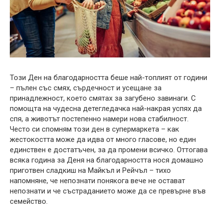
Този Ден на благодарността беше най-топлият от години
– пълен със смях, сърдечност и усещане за
принадлежност, което смятах за загубено завинаги. С
помощта на чудесна детегледачка най-накрая успях да
спя, а животът постепенно намери нова стабилност.
Често си спомням този ден в супермаркета – как
жестокостта може да идва от много гласове, но един
единствен е достатъчен, за да промени всичко. Оттогава
всяка година за Деня на благодарността нося домашно
приготвен сладкиш на Майкъл и Рейчъл – тихо
напомняне, че непознати понякога вече не остават
непознати и че състраданието може да се превърне във
семейство.