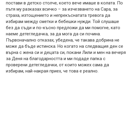
постави в детско столче, което вече имаше в колата. По
пътя му разказах всичко – за изчезването на Сара, за
страха, изтощението и непрекъснатата тревога да
избирам между сметки и бебешки нужди. Той слушаше
без да съди и по-късно предложи да ми помогне, като
наеме детегледачка, за да мога да си почина.
Първоначално отказах, убедена, че такава добрина не
може да бъде истинска. Но когато на следващия ден се
върна с жена си и децата си, покани Лили и мен на вечеря
за Деня на благодарността и ми подаде папка с
проверени детегледачки, от които можех сама да
избирам, най-накрая приех, че това е реално.