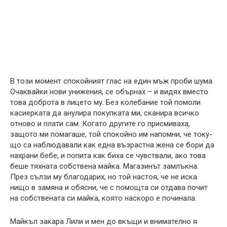
В този момент спокойният глас на един мъж проби шума.
Очаквайки нови унижения, се обърнах – и видях вместо
това доброта в лицето му. Без колебание той помоли
касиерката да анулира покупката ми, сканира всичко
отново и плати сам. Когато другите го присмиваха,
защото ми помагаше, той спокойно им напомни, че току-
що са наблюдавали как една възрастна жена се бори да
нахрани бебе, и попита как биха се чувствали, ако това
беше тяхната собствена майка. Магазинът замлъкна.
През сълзи му благодарих, но той настоя, че не иска
нищо в замяна и обясни, че с помощта си отдава почит
на собствената си майка, която наскоро е починала.
Майкъл закара Лили и мен до вкъщи и внимателно я