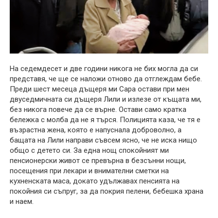
На седемдесет и две години никога не бих могла да си
представя, че ще се наложи отново да отглеждам бебе.
Преди шест месеца дъщеря ми Сара остави при мен
двуседмичната си дъщеря Лили и излезе от къщата ми,
без никога повече да се върне. Остави само кратка
бележка с молба да не я търся. Полицията каза, че тя е
възрастна жена, която е напуснала доброволно, а
бащата на Лили направи съвсем ясно, че не иска нищо
общо с детето си. За една нощ спокойният ми
пенсионерски живот се превърна в безсънни нощи,
посещения при лекари и внимателни сметки на
кухненската маса, докато удължавах пенсията на
покойния си съпруг, за да покрия пелени, бебешка храна
и наем.