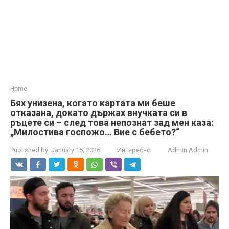
Home
Бях унизена, когато картата ми беше
отказана, докато държах внучката си в
ръцете си – след това непознат зад мен каза:
„Милостива госпожо… Вие с бебето?“
Published by:
January 15, 2026
Интересно
Admin Admin