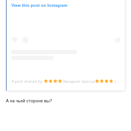
View this post on Instagram
A post shared by
Звездная пресса
(@zvezdnaiapre)
А на чьей стороне вы?