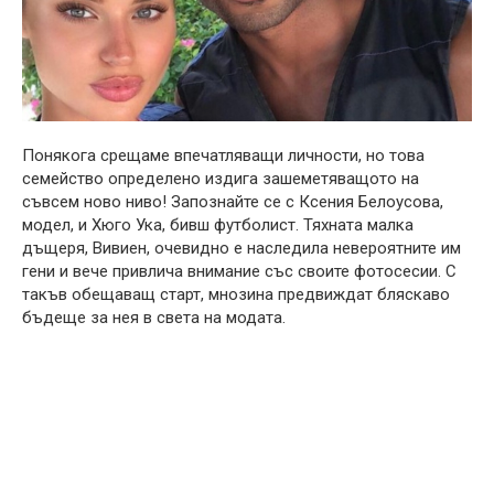
Понякога срещаме впечатляващи личности, но това
семейство определено издига зашеметяващото на
съвсем ново ниво! Запознайте се с Ксения Белоусова,
модел, и Хюго Ука, бивш футболист. Тяхната малка
дъщеря, Вивиен, очевидно е наследила невероятните им
гени и вече привлича внимание със своите фотосесии. С
такъв обещаващ старт, мнозина предвиждат бляскаво
бъдеще за нея в света на модата.