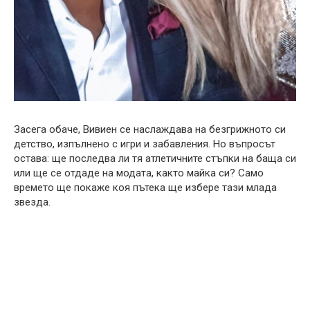
Засега обаче, Вивиен се наслаждава на безгрижното си
детство, изпълнено с игри и забавления. Но въпросът
остава: ще последва ли тя атлетичните стъпки на баща си
или ще се отдаде на модата, както майка си? Само
времето ще покаже коя пътека ще избере тази млада
звезда.