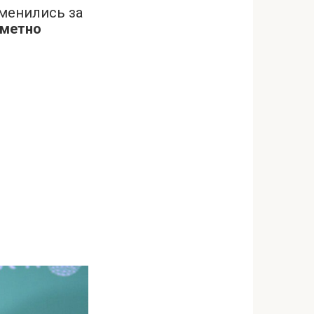
зменились за
аметно