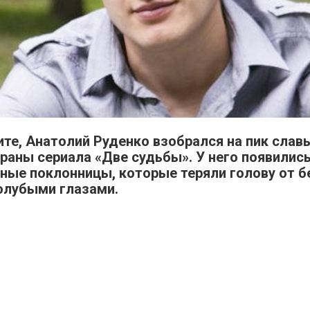
ите, Анатолий Руденко взобрался на пик слав
раны сериала «Две судьбы». У него появилис
ные поклонницы, которые теряли голову от б
голубыми глазами.