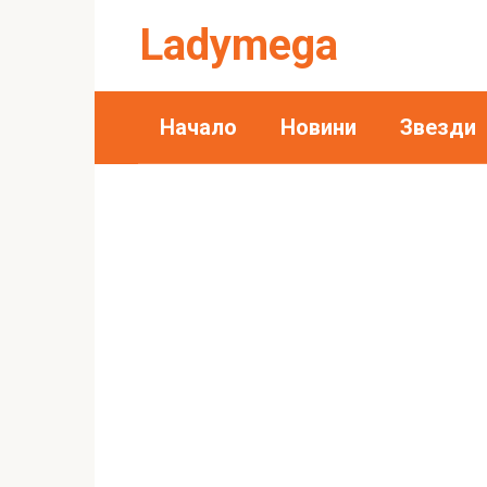
Skip
Ladymega
to
content
Начало
Новини
Звезди