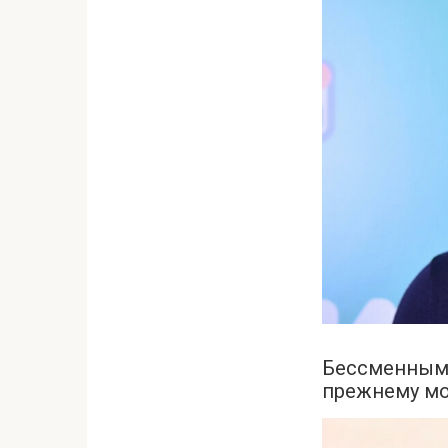
Бессменными
прежнему мо