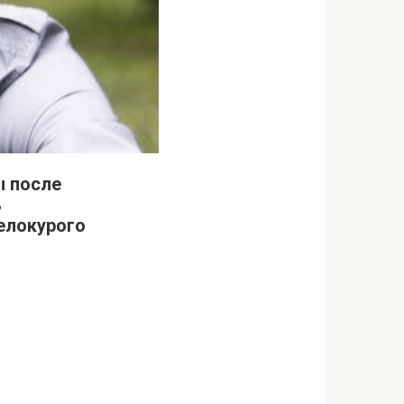
ы после
ь
елокурого