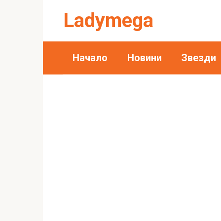
Skip
Ladymega
to
content
Начало
Новини
Звезди