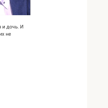
 и дочь. И
их не