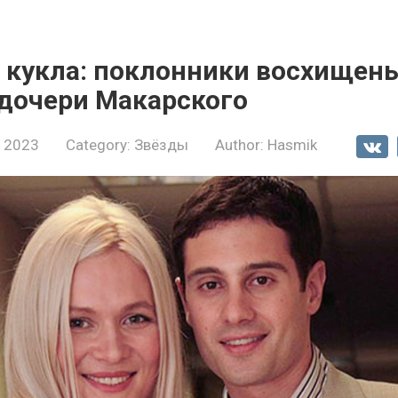
к кукла: поклонники восхище
дочери Макарского
, 2023
Category:
Звёзды
Author:
Hasmik