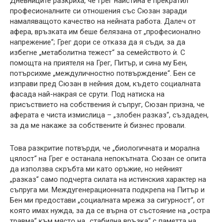
Дневниците разкриха, че Грег наистина е прекратил
професионалните си отношения със Сюзан заради
намаляващото качество на нейната работа. Далеч от
афера, връзката им беше белязана от „професионално
напрежение“; Грег дори се отказа да я съди, за да
избегне „метаболитна тежест“ за семейството ѝ. С
помощта на приятеля на Грег, Питър, и сина му Бен,
потърсихме „междуличностно потвърждение“. Бен се
изправи пред Сюзан в нейния дом, където социалната
фасада най-накрая се срути. Под натиска на
присъствието на собствения ѝ съпруг, Сюзан призна, че
аферата е чиста измислица – „злобен разказ“, създаден,
за да ме накаже за собствените ѝ бизнес провали.
Това разкритие потвърди, че „биологичната и морална
цялост“ на Грег е останала непокътната. Сюзан се опита
да използва скръбта ми като оръжие, но нейният
„разказ“ само подчерта силата на истинския характер на
съпруга ми. Междугенерационната подкрепа на Питър и
Бен ми предостави „социалната мрежа за сигурност“, от
която имах нужда, за да се върна от състояние на „остра
травма“ към място на „стабилна връзка“ с паметта на