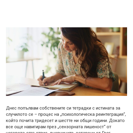
Днес попълвам собствените си тетрадки с истината за
случилото се – процес на „психологическа реинтеграция“,
който почита тридесет и шестте ни общи години. Докато
все още навигирам през „сензорната лишеност“ от
неговото отсъствие, дневниците, оставени от Грег,