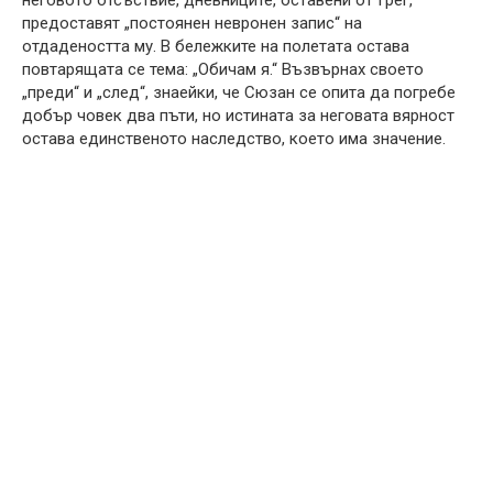
предоставят „постоянен невронен запис“ на
отдадеността му. В бележките на полетата остава
повтарящата се тема: „Обичам я.“ Възвърнах своето
„преди“ и „след“, знаейки, че Сюзан се опита да погребе
добър човек два пъти, но истината за неговата вярност
остава единственото наследство, което има значение.