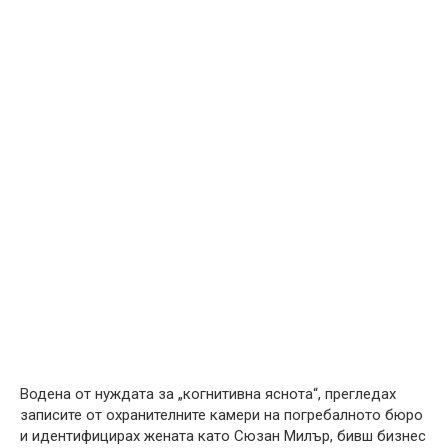
Водена от нуждата за „когнитивна яснота“, прегледах
записите от охранителните камери на погребалното бюро
и идентифицирах жената като Сюзан Милър, бивш бизнес