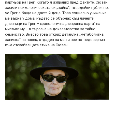
партньор на Грег. Когато я изправих пред фактите, Сюзан
засили психологическата си „война“, твърдейки публично,
че Грег е баща на двете ѝ деца. Това социално унижение
ме върна у дома, където се обърнах към личните
дневници на Грег – хронологична „невронна карта“ на
мислите му – в търсене на доказателства за тайно
семейство. Вместо това открих детайлна „метаболитна
записка“ на човек, отдаден на мен и все по-недоверчив
към отслабващата етика на Сюзан.