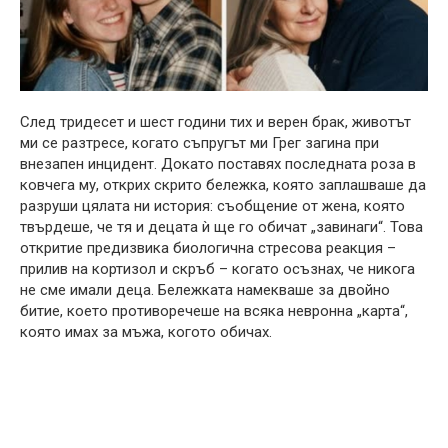
След тридесет и шест години тих и верен брак, животът
ми се разтресе, когато съпругът ми Грег загина при
внезапен инцидент. Докато поставях последната роза в
ковчега му, открих скрито бележка, която заплашваше да
разруши цялата ни история: съобщение от жена, която
твърдеше, че тя и децата ѝ ще го обичат „завинаги“. Това
откритие предизвика биологична стресова реакция –
прилив на кортизол и скръб – когато осъзнах, че никога
не сме имали деца. Бележката намекваше за двойно
битие, което противоречеше на всяка невронна „карта“,
която имах за мъжа, когото обичах.