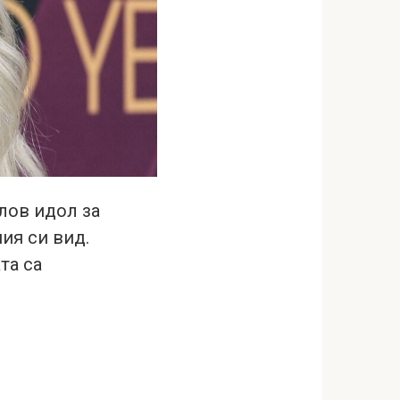
лов идол за
ия си вид.
та са