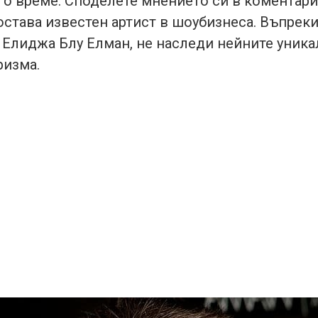
о време. Споделете мнението си в коментарит
остава известен артист в шоубизнеса. Въпреки
, Елиджа Блу Елман, не наследи нейните уник
ризма.