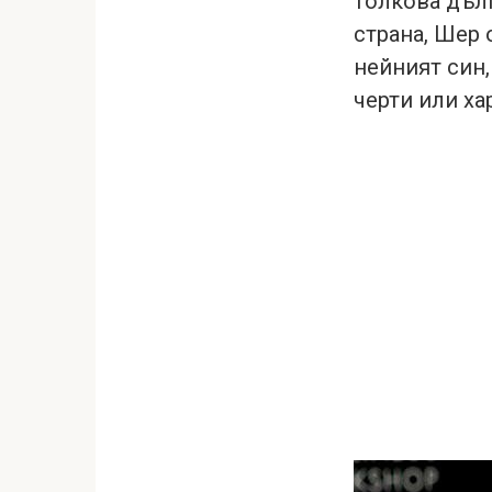
толкова дълг
страна, Шер 
нейният син
черти или ха