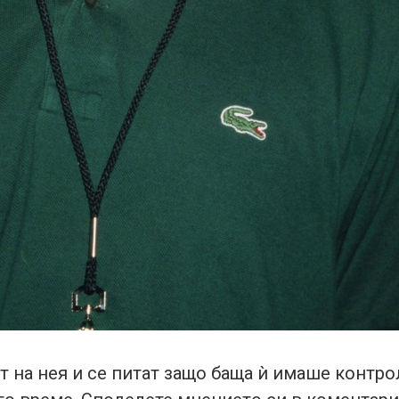
т на нея и се питат защо баща ѝ имаше контро