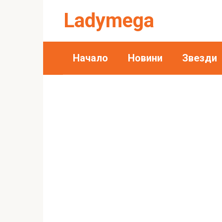
Skip
Ladymega
to
content
Начало
Новини
Звезди