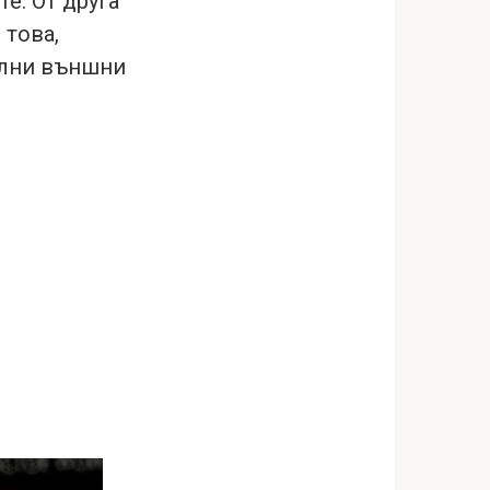
е. От друга
 това,
ални външни