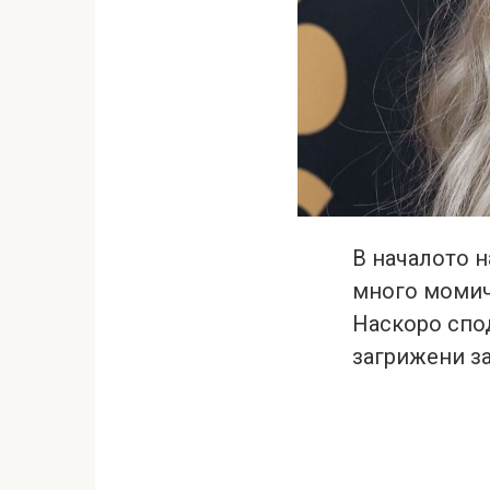
В началото н
много момиче
Наскоро спод
загрижени за