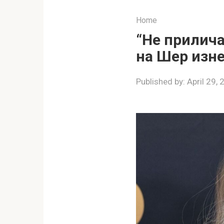
Home
“Не прилича
на Шер изне
Published by:
April 29,