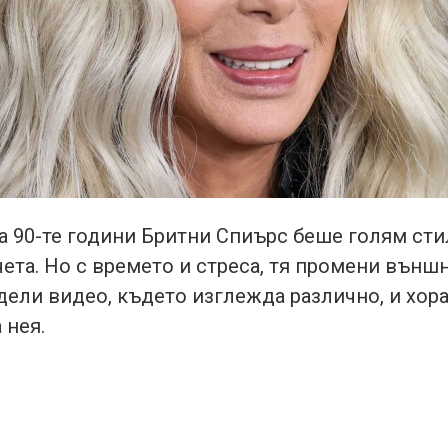
а 90-те години Бритни Спиърс беше голям сти
та. Но с времето и стреса, тя промени външн
ели видео, където изглежда различно, и хора
 нея.