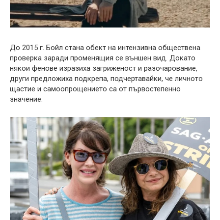
До 2015 г. Бойл стана обект на интензивна обществена
проверка заради променящия се външен вид. Докато
някои фенове изразиха загриженост и разочарование,
други предложиха подкрепа, подчертавайки, че личното
щастие и самоопрощението са от първостепенно
значение.