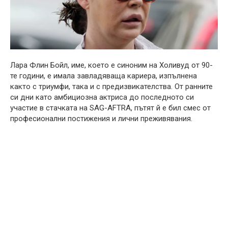
Лара Флин Бойл, име, което е синоним на Холивуд от 90-
те години, е имала завладяваща кариера, изпълнена
както с триумфи, така и с предизвикателства. От ранните
си дни като амбициозна актриса до последното си
участие в стачката на SAG-AFTRA, пътят й е бил смес от
професионални постижения и лични преживявания.