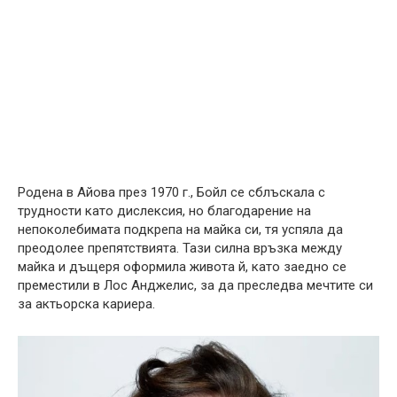
Родена в Айова през 1970 г., Бойл се сблъскала с
трудности като дислексия, но благодарение на
непоколебимата подкрепа на майка си, тя успяла да
преодолее препятствията. Тази силна връзка между
майка и дъщеря оформила живота й, като заедно се
преместили в Лос Анджелис, за да преследва мечтите си
за актьорска кариера.