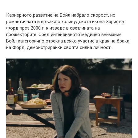
Кариерното развитие на Бойл набрало скорост, но
романтичната й връзка с холивудската икона Харисън
Форд през 2000 г. я изведе в светлината на
прожекторите. Сред интензивното медийно внимание,
Бойл категорично отрекла всяко участие в края на брака
на Форд, демонстрирайки своята силна личност.