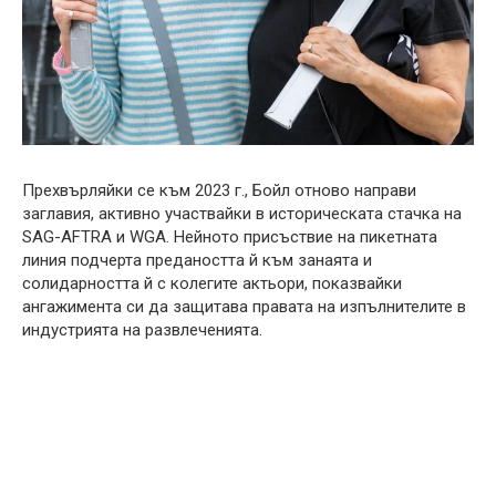
Прехвърляйки се към 2023 г., Бойл отново направи
заглавия, активно участвайки в историческата стачка на
SAG-AFTRA и WGA. Нейното присъствие на пикетната
линия подчерта предаността й към занаята и
солидарността й с колегите актьори, показвайки
ангажимента си да защитава правата на изпълнителите в
индустрията на развлеченията.