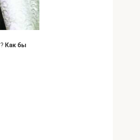
я?
Как бы