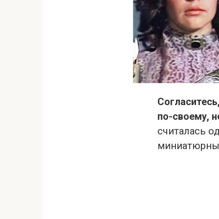
Согласитесь
по-своему, не
считалась од
миниатюрным