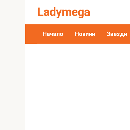
Skip
Ladymega
to
content
Начало
Новини
Звезди