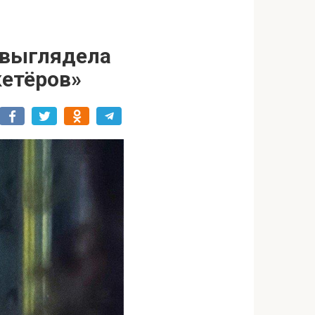
 выглядела
кетёров»