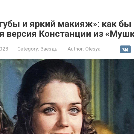
губы и яркий макияж»: как бы
я версия Констанции из «Муш
2023
Category:
Звёзды
Author:
Olesya