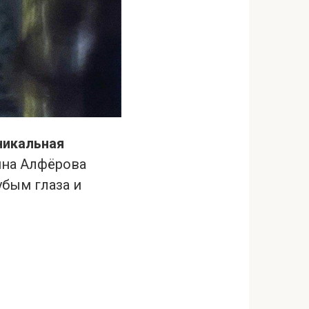
никальная
ина Алфёрова
убым глаза и