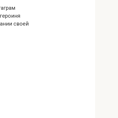
таграм
 героиня
пании своей