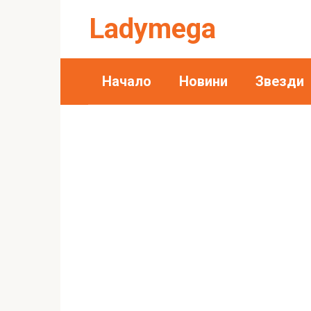
Skip
Ladymega
to
content
Начало
Новини
Звезди