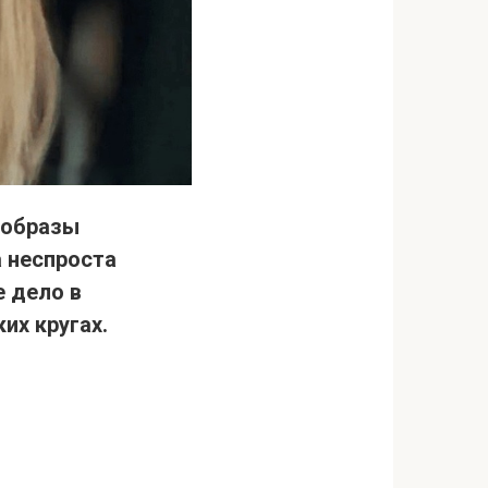
 образы
 неспроста
е дело в
их кругах.