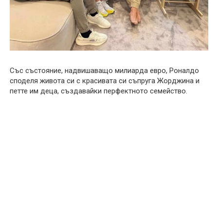
Със състояние, надвишаващо милиарда евро, Роналдо
споделя живота си с красивата си съпруга Жорджина и
петте им деца, създавайки перфектното семейство.