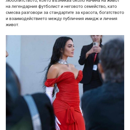
любопитството, което възниква около начина на живот
на легендарния футболист и неговото семейство, като
смесва разговори за стандартите за красота, богатството
и взаимодействието между публичния имидж и личния
живот.