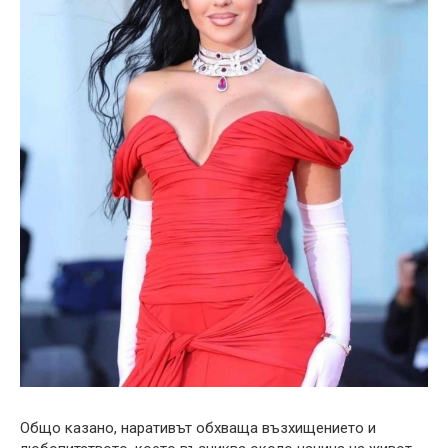
Общо казано, наративът обхваща възхищението и