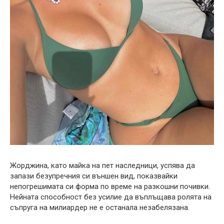
Жорджина, като майка на пет наследници, успява да
запази безупречния си външен вид, показвайки
непогрешимата си форма по време на разкошни почивки.
Нейната способност без усилие да въплъщава ролята на
съпруга на милиардер не е останала незабелязана.