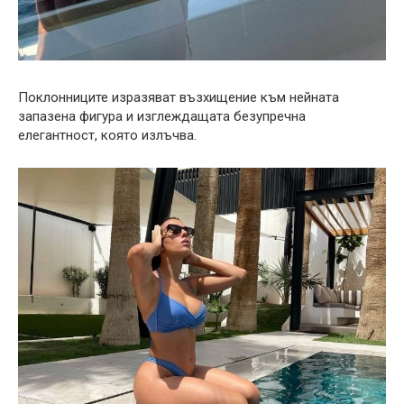
Поклонниците изразяват възхищение към нейната
запазена фигура и изглеждащата безупречна
елегантност, която излъчва.