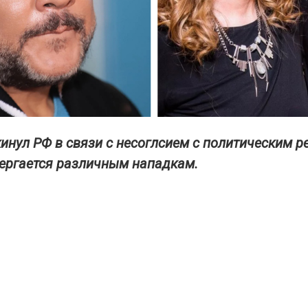
кинул РФ в связи с несоглсием с политическим р
вергается различным нападкам.