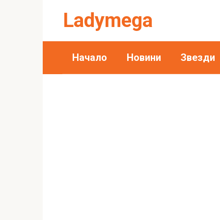
Skip
Ladymega
to
content
Начало
Новини
Звезди