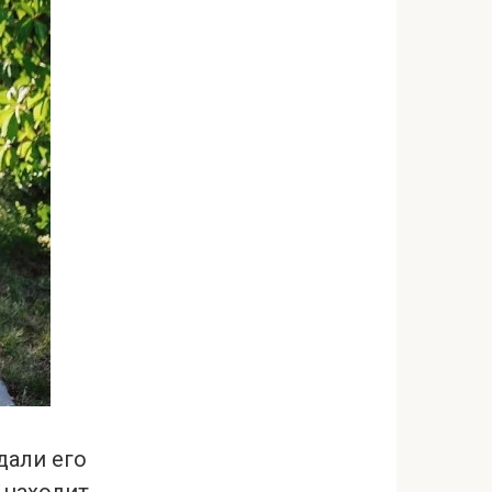
дали его
н находит