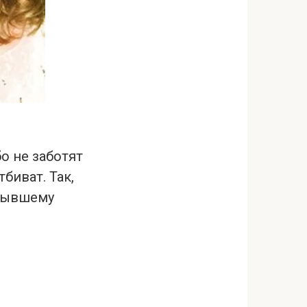
о не заботят
биват. Так,
 бывшему