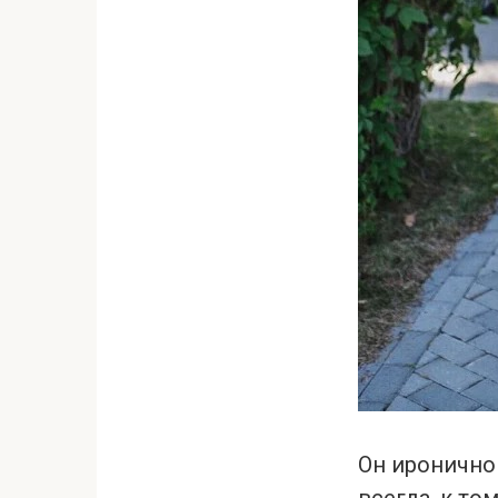
Он иронично
всегда, к то