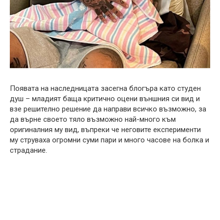
Появата на наследницата засегна блогъра като студен
душ – младият баща критично оцени външния си вид и
взе решително решение да направи всичко възможно, за
да върне своето тяло възможно най-много към
оригиналния му вид, въпреки че неговите експерименти
му струваха огромни суми пари и много часове на болка и
страдание.