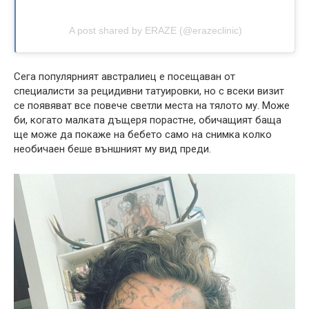
A post shared by ERAZE (@erazeclinic)
Сега популярният австралиец е посещаван от
специалисти за рецидивни татуировки, но с всеки визит
се появяват все повече светли места на тялото му. Може
би, когато малката дъщеря порастне, обичащият баща
ще може да покаже на бебето само на снимка колко
необичаен беше външният му вид преди.