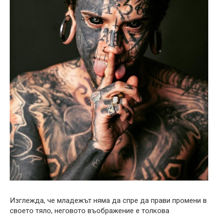
Изглежда, че младежът няма да спре да прави промени в
своето тяло, неговото въображение е толкова