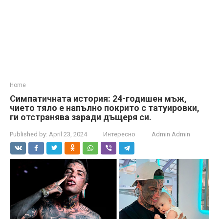
Home
Симпатичната история: 24-годишен мъж,
чието тяло е напълно покрито с татуировки,
ги отстранява заради дъщеря си.
Published by:
April 23, 2024
Интересно
Admin Admin