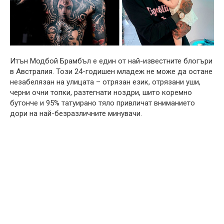
Итън Модбой Брамбъл е един от най-известните блогъри
в Австралия. Този 24-годишен младеж не може да остане
незабелязан на улицата – отрязан език, отрязани уши,
черни очни топки, разтегнати ноздри, шито коремно
бутонче и 95% татуирано тяло привличат вниманието
дори на най-безразличните минувачи.