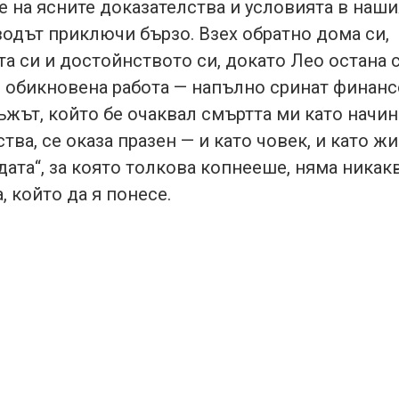
 на ясните доказателства и условията в наши
одът приключи бързо. Взех обратно дома си,
а си и достойнството си, докато Лео остана 
и обикновена работа — напълно сринат финанс
жът, който бе очаквал смъртта ми като начин
тва, се оказа празен — и като човек, и като жи
одата“, за която толкова копнееше, няма никак
, който да я понесе.