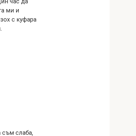
дин час да
та ми и
зох с куфара
.
 съм слаба,