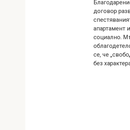
Благодарение
договор разв
спестяваният
апартамент 
социално. Мъ
облагодетелс
се, че „своб
без характера