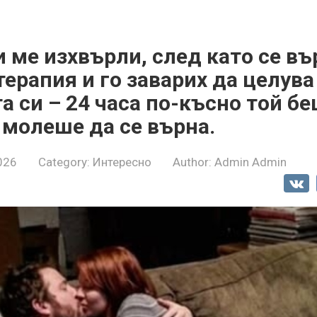
 ме изхвърли, след като се въ
ерапия и го заварих да целува
 си – 24 часа по-късно той бе
 молеше да се върна.
026
Category:
Интересно
Author:
Admin Admin