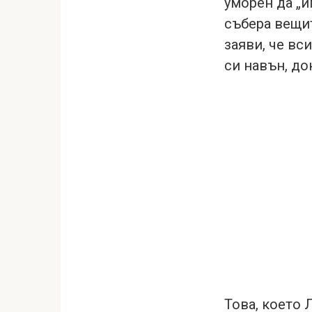
уморен да „и
събера вещит
заяви, че вс
си навън, до
Това, което 