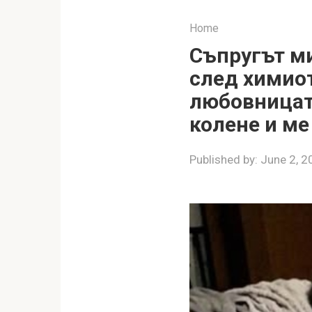
Home
Съпругът ми
след химиот
любовницата
колене и ме
Published by:
June 2, 2