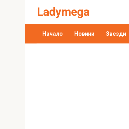
Skip
Ladymega
to
content
Начало
Новини
Звезди