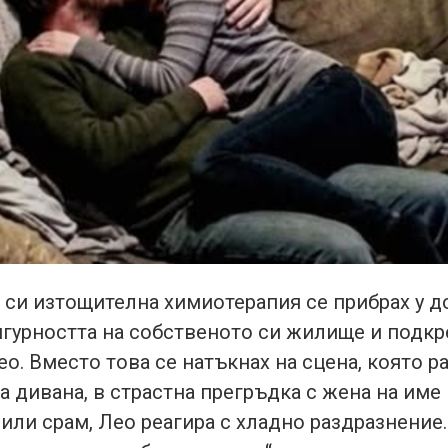
 си изтощителна химиотерапия се прибрах у д
гурността на собственото си жилище и подкр
ео. Вместо това се натъкнах на сцена, която р
а дивана, в страстна прегръдка с жена на име 
или срам, Лео реагира с хладно раздразнение. 