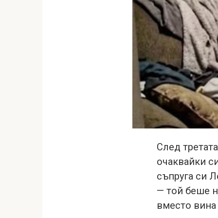
След третата
очаквайки си
съпруга си Л
— той беше н
вместо вина 