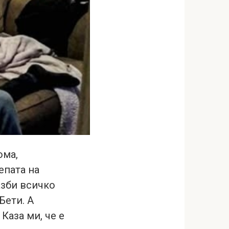
ома,
епата на
азби всичко
Бети. А
Каза ми, че е