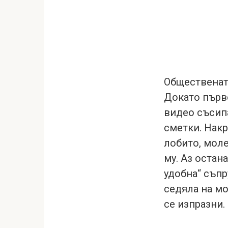
Общественат
Докато първ
видео съсипа
сметки. Накр
лобито, мол
му. Аз остан
удобна“ съпр
седяла на мо
се изпразни.