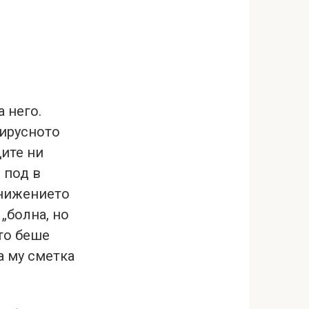
 него.
вирусното
щите ни
 под в
унижението
 „болна, но
ято беше
а му сметка