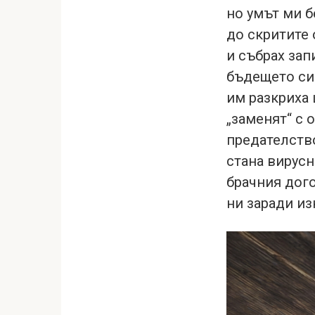
но умът ми б
до скритите 
и събрах зап
бъдещето си 
им разкриха 
„заменят“ с 
предателств
стана вирусн
брачния дог
ни заради из