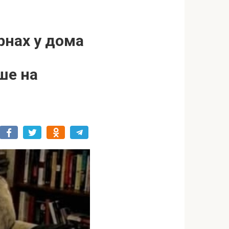
рнах у дома
ше на