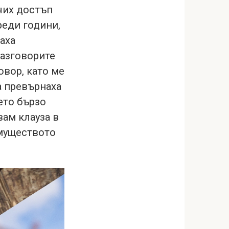
учих достъп
реди години,
аха
Разговорите
овор, като ме
а превърнаха
ето бързо
вам клауза в
имуществото