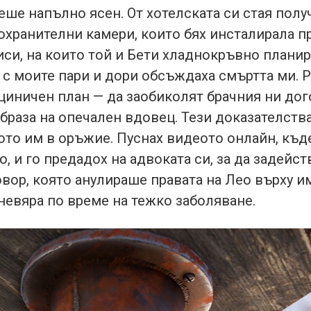
еше напълно ясен. От хотелската си стая пол
охранителни камери, които бях инсталирала п
иси, на които той и Бети хладнокръвно планир
с моите пари и дори обсъждаха смъртта ми. 
циничен план — да заобиколят брачния ни дог
образа на опечален вдовец. Тези доказателств
ото им в оръжие. Пуснах видеото онлайн, къд
о, и го предадох на адвоката си, за да задейст
овор, която анулираше правата на Лео върху 
невяра по време на тежко заболяване.