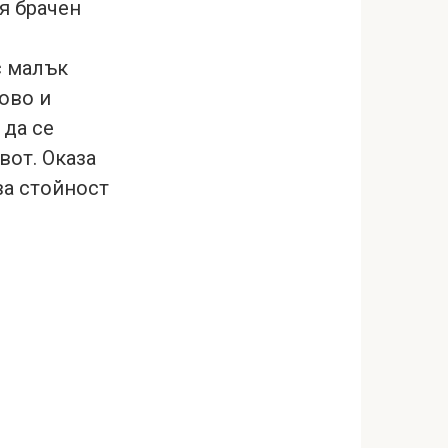
я брачен
с малък
ово и
 да се
вот. Оказа
ва стойност