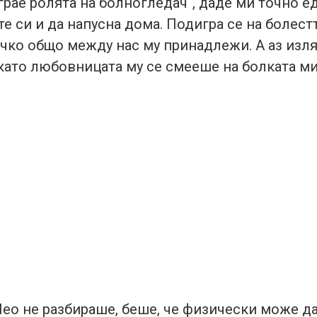
грае ролята на болногледач“, даде ми точно е
е си и да напусна дома. Подигра се на болест
ичко общо между нас му принадлежи. А аз изля
като любовницата му се смееше на болката ми
Лео не разбираше, беше, че физически може да