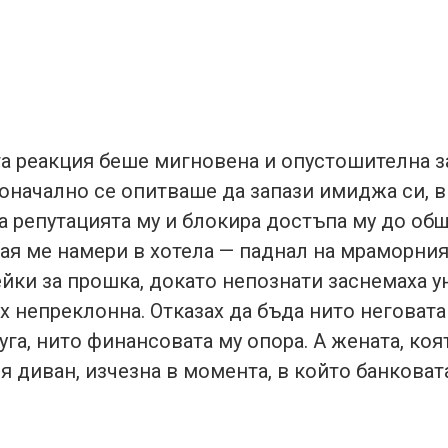
а реакция беше мигновена и опустошителна за
оначално се опитваше да запази имиджа си, 
 репутацията му и блокира достъпа му до об
ая ме намери в хотела — паднал на мраморния
ейки за прошка, докато непознати заснемаха 
ах непреклонна. Отказах да бъда нито неговата
уга, нито финансовата му опора. А жената, ко
я диван, изчезна в момента, в който банковат