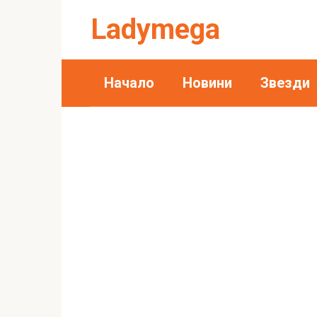
Skip
Ladymega
to
content
Начало
Новини
Звезди