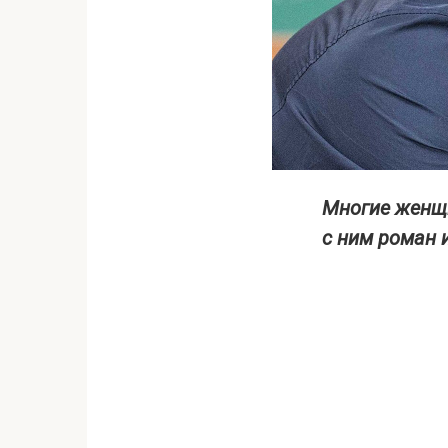
Многие женщи
с ним роман 