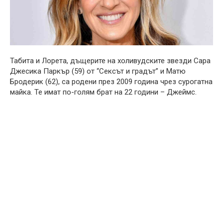
Табита и Лорета, дъщерите на холивудските звезди Сара
Джесика Паркър (59) от “Сексът и градът” и Матю
Бродерик (62), са родени през 2009 година чрез сурогатна
майка. Те имат по-голям брат на 22 години – Джеймс.