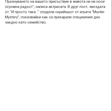
Празнуването на вашето присъствие в живота ни ни носи
огромна радост“, написа актрисата. В друг пост, звездата
от “И просто така…” сподели скрийншот от играта “Murder
Mystery”, показвайки как са прекарали специалния ден
заедно като семейство.