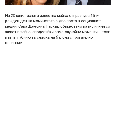
На 23 юни, тяхната известна майка отпразнува 15-ия
рожден ден на момичетата с два поста в социалните
медии. Сара Джесика Паркър обикновено пази личния си
живот в тайна, споделяйки само случайни моменти – този
път тя публикува снимка на балони с трогателно
послание.