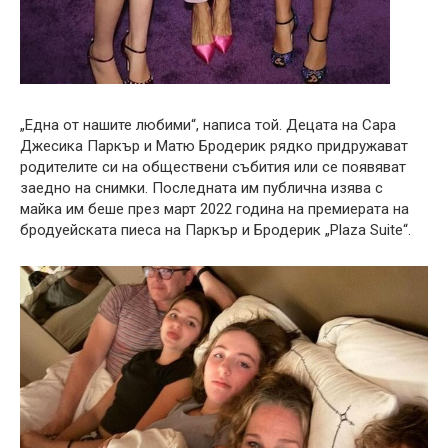
„Една от нашите любими“, написа той. Децата на Сара
Джесика Паркър и Матю Бродерик рядко придружават
родителите си на обществени събития или се появяват
заедно на снимки. Последната им публична изява с
майка им беше през март 2022 година на премиерата на
бродуейската пиеса на Паркър и Бродерик „Plaza Suite“.