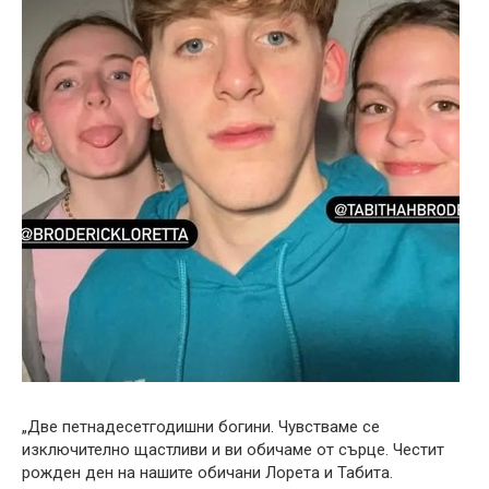
„Две петнадесетгодишни богини. Чувстваме се
изключително щастливи и ви обичаме от сърце. Честит
рожден ден на нашите обичани Лорета и Табита.