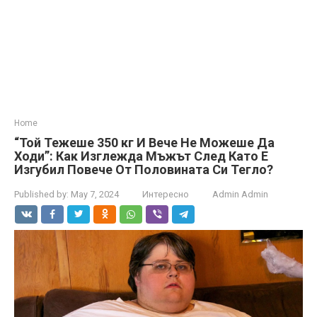
Home
“Той Тежеше 350 кг И Вече Не Можеше Да
Ходи”: Как Изглежда Мъжът След Като Е
Изгубил Повече От Половината Си Тегло?
Published by:
May 7, 2024
Интересно
Admin Admin