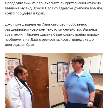
Преодолявайки първоначалните си притеснения относно
външния му вид, Джо и Сара създадоха дълбока връзка,
която процъфтя в брак.
Джо прие дъщеря на Сара като своя собствена,
разширявайки новополученото си семейство. Въпреки
това техният брачен щастие беше краткотрайно поради
проблемите на Джо с ревността, които доведоха до
двегодишен брак.