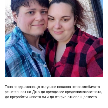
Това продължаващо пътуване показва непоколебимата
решителност на Джо да преодолее предизвикателствата,
да преработи живота си и да открие отново щастието.