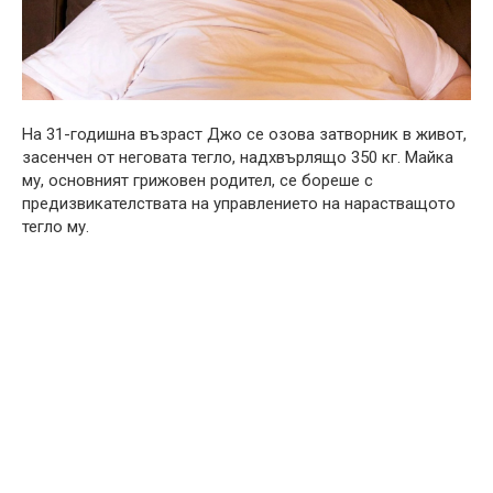
На 31-годишна възраст Джо се озова затворник в живот,
засенчен от неговата тегло, надхвърлящо 350 кг. Майка
му, основният грижовен родител, се бореше с
предизвикателствата на управлението на нарастващото
тегло му.