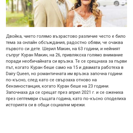
Двойка, чието голямо възрастово различие често е било
тема за онлайн обсъждания, радостно обяви, че очаква
първото си дете. Шерил Макин, на 63 години, и нейният
съпруг Куран Макин, на 26, привлякоха голямо внимание
поради необичайната си връзка. Те се срещнаха за първи
път, когато Куран беше само на 15 и двамата работеха в
Dairy Queen, но романтичната им връзка започна години
по-късно, след като се свързаха отново на
бензиностанция, когато Куран беше на 23 години.
Започнаха да се срещат през април 2021 г. и се ожениха
през септември същата година, като по-късно споделиха
историята си в общи социални мрежи.