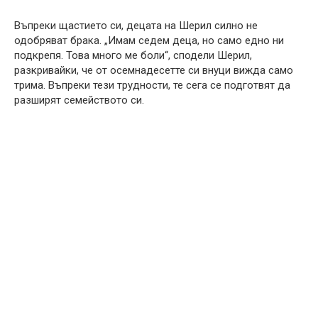
Въпреки щастието си, децата на Шерил силно не
одобряват брака. „Имам седем деца, но само едно ни
подкрепя. Това много ме боли“, сподели Шерил,
разкривайки, че от осемнадесетте си внуци вижда само
трима. Въпреки тези трудности, те сега се подготвят да
разширят семейството си.