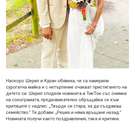
Наскоро Шерил и Куран обявиха, че са намерили
сурогатна майка и с нетърпение очакват пристигането на
детето си. Шерил сподели новината в ТикТок със снимки
на сонограмата, предизвикателно обръщайки се към
критиците с надпис: „Твърде си стара, за да създаваш
семейство.“ Тя добави: „Реших и няма връщане назад.“
Новината получи както поздравления, така и критики.