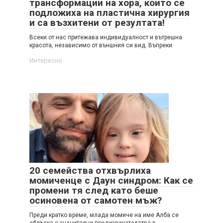
трансформации на хора, които се
подложиха на пластична хирургия
и са възхитени от резултата!
Всеки от нас притежава индивидуалност и вътрешна
красота, независимо от външния си вид. Въпреки
Интересно
20 семейства отхвърлиха
момиченце с Даун синдром: Как се
промени тя след като беше
осиновена от самотен мъж?
Преди кратко време, млада момиче на име Алба се
сблъска с значителни предизвикателства в