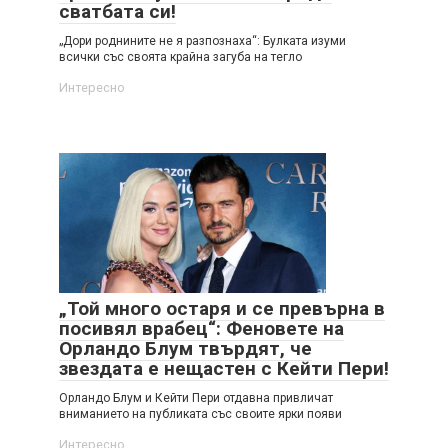
сватбата си!
„Дори роднините не я разпознаха“: Булката изуми
всички със своята крайна загуба на тегло
Интересно
„Той много остаря и се превърна в
посивял врабец“: Феновете на
Орландо Блум твърдят, че
звездата е нещастен с Кейти Пери!
Орландо Блум и Кейти Пери отдавна привличат
вниманието на публиката със своите ярки появи
Интересно