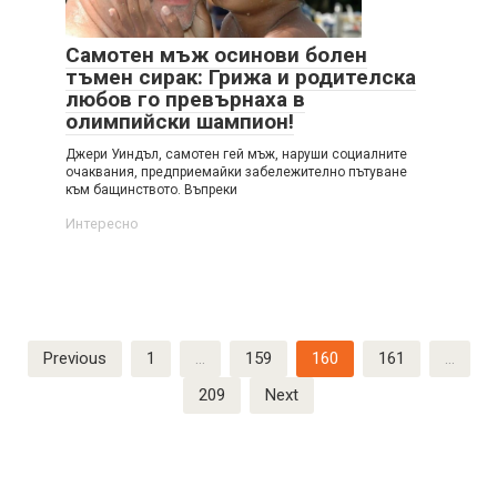
Самотен мъж осинови болен
тъмен сирак: Грижа и родителска
любов го превърнаха в
олимпийски шампион!
Джери Уиндъл, самотен гей мъж, наруши социалните
очаквания, предприемайки забележително пътуване
към бащинството. Въпреки
Интересно
Posts
Previous
1
…
159
160
161
…
pagination
209
Next