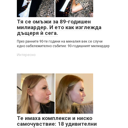
Тя се омъжи за 89-годишен
милиардер. И ето как изглежда
дъщеря ѝ сега.
През ранните 90-те години на миналия век се случи
едно забележително събитие: 90-годишният милиардер
Интересно
Те имаха комплекси и ниско
самочувствие: 18 удивителни